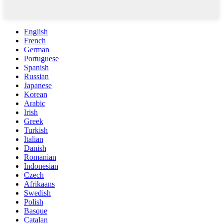
English
French
German
Portuguese
Spanish
Russian
Japanese
Korean
Arabic
Irish
Greek
Turkish
Italian
Danish
Romanian
Indonesian
Czech
Afrikaans
Swedish
Polish
Basque
Catalan