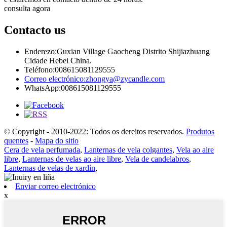
consulta agora
Contacto
us
Enderezo:
Guxian Village Gaocheng Distrito Shijiazhuang
Cidade Hebei China.
Teléfono:
008615081129555
Correo electrónico:
zhongya@zycandle.com
WhatsApp:
008615081129555
© Copyright - 2010-2022: Todos os dereitos reservados.
Produtos
quentes
-
Mapa do sitio
Cera de vela perfumada
,
Lanternas de vela colgantes
,
Vela ao aire
libre
,
Lanternas de velas ao aire libre
,
Vela de candelabros
,
Lanternas de velas de xardín
,
Enviar correo electrónico
x