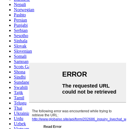
Nepali
Norwegian
Pashto
Persian
Punjabi
Serbian
Sesotho
Sinhala
Slovak
Slovenian
Somali
Samoan
Scots Gaelic
Shona
Sindhi
Sundanese
Swahili
Tajik
Tamil
Telugu
Thai
Ukrainian
Urdu
Uzbek
Vietnamese