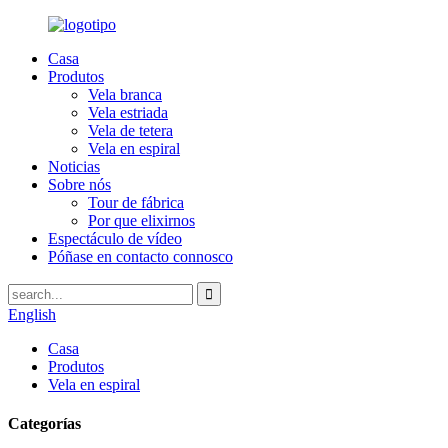
Casa
Produtos
Vela branca
Vela estriada
Vela de tetera
Vela en espiral
Noticias
Sobre nós
Tour de fábrica
Por que elixirnos
Espectáculo de vídeo
Póñase en contacto connosco
English
Casa
Produtos
Vela en espiral
Categorías