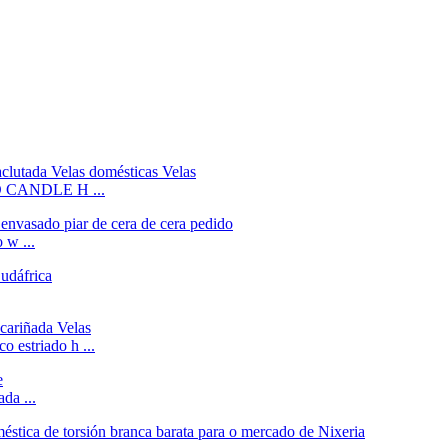
D CANDLE H ...
 w ...
 estriado h ...
da ...