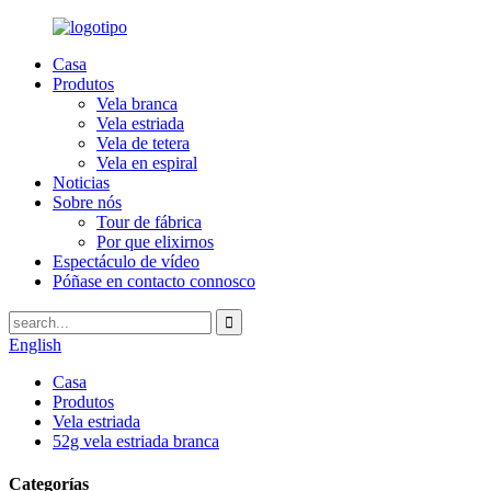
Casa
Produtos
Vela branca
Vela estriada
Vela de tetera
Vela en espiral
Noticias
Sobre nós
Tour de fábrica
Por que elixirnos
Espectáculo de vídeo
Póñase en contacto connosco
English
Casa
Produtos
Vela estriada
52g vela estriada branca
Categorías