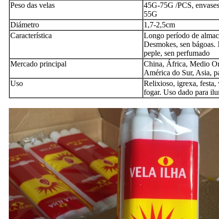
Peso das velas
45G-75G /PCS, envases
55G
Diámetro
1,7-2,5cm
Característica
Longo período de almac
Desmokes, sen bágoas. 
peple, sen perfumado
Mercado principal
China, África, Medio Or
América do Sur, Asia, pa
Uso
Relixioso, igrexa, festa
fogar. Uso dado para il