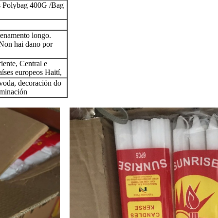
 Polybag 400G /Bag
enamento longo.
Non hai dano por
iente, Central e
íses europeos Haití,
, voda, decoración do
uminación