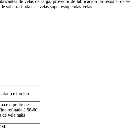
bricantes de velas de larga, provedor de fabricación profesional de 
 de sol arrastrada e as velas super estupendas Velas
triado e torcido
na e o punto de
fina refinada é 58-60,
a de vela máis
OEM