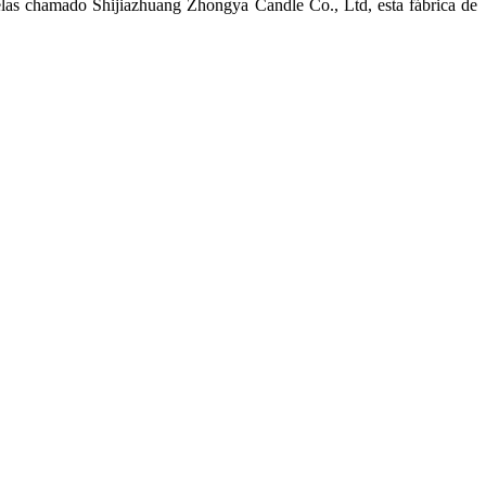
velas chamado Shijiazhuang Zhongya Candle Co., Ltd, esta fábrica de